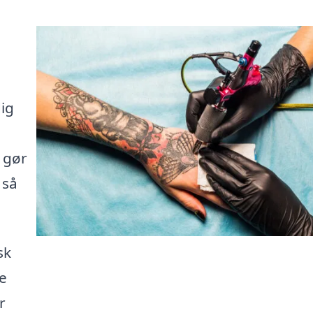
dig
i gør
 så
sk
re
r