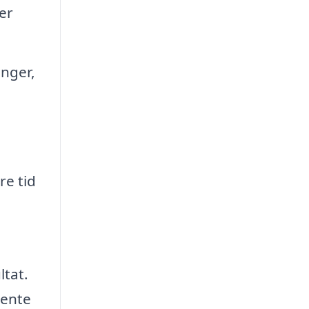
er
nger,
re tid
ltat.
hente