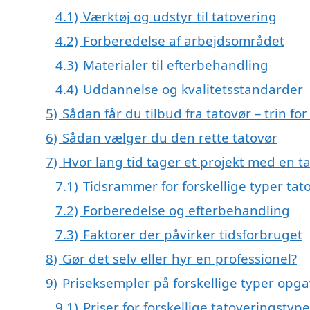
4.1)
Værktøj og udstyr til tatovering
4.2)
Forberedelse af arbejdsområdet
4.3)
Materialer til efterbehandling
4.4)
Uddannelse og kvalitetsstandarder
5)
Sådan får du tilbud fra tatovør – trin for 
6)
Sådan vælger du den rette tatovør
7)
Hvor lang tid tager et projekt med en t
7.1)
Tidsrammer for forskellige typer tat
7.2)
Forberedelse og efterbehandling
7.3)
Faktorer der påvirker tidsforbruget
8)
Gør det selv eller hyr en professionel?
9)
Priseksempler på forskellige typer opg
9.1)
Priser for forskellige tatoveringstype