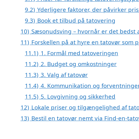
9.2)
Yderligere faktorer, der påvirker pri
9.3)
Book et tilbud på tatovering
10)
Sæsonudsving – hvornår er det bedst at
11)
Forskellen på at hyre en tatovør som
11.1)
1. Formål med tatoveringen
11.2)
2. Budget og omkostninger
11.3)
3. Valg af tatovør
11.4)
4. Kommunikation og forventninge
11.5)
5. Lovgivning og sikkerhed
12)
Lokale priser og tilgængelighed af tat
13)
Bestil en tatovør nemt via Find-en-tato