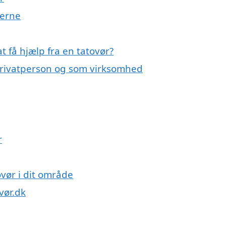
serne
 få hjælp fra en tatovør?
 privatperson og som virksomhed
r
ovør i dit område
vør.dk