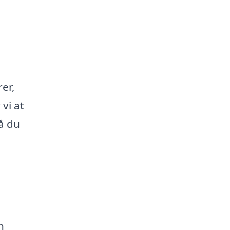
er,
vi at
så du
n