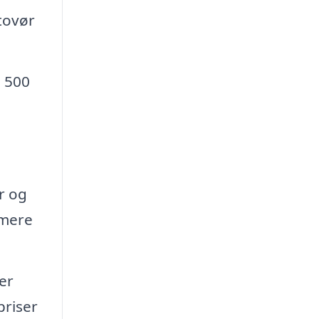
tovør
m 500
r og
 mere
er
priser