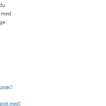
 du
g med
ige
tovør?
ypisk med?