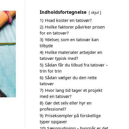
Indholdsfortegnelse
skjul
1)
Hvad koster en tatovør?
2)
Hvilke faktorer påvirker prisen
for en tatovør?
3)
Ydelser, som en tatovør kan
tilbyde
4)
Hvilke materialer arbejder en
tatovør typisk med?
5)
Sådan får du tilbud fra tatovør –
trin for trin
6)
Sådan vælger du den rette
tatovør
7)
Hvor lang tid tager et projekt
med en tatovør?
8)
Gør det selv eller hyr en
professionel?
9)
Priseksempler på forskellige
typer opgaver
10)
Sæsonudsving – hvornår er det