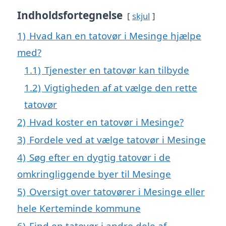
Indholdsfortegnelse
skjul
1)
Hvad kan en tatovør i Mesinge hjælpe
med?
1.1)
Tjenester en tatovør kan tilbyde
1.2)
Vigtigheden af at vælge den rette
tatovør
2)
Hvad koster en tatovør i Mesinge?
3)
Fordele ved at vælge tatovør i Mesinge
4)
Søg efter en dygtig tatovør i de
omkringliggende byer til Mesinge
5)
Oversigt over tatovører i Mesinge eller
hele Kerteminde kommune
6)
Find en tatovør i andre dele af