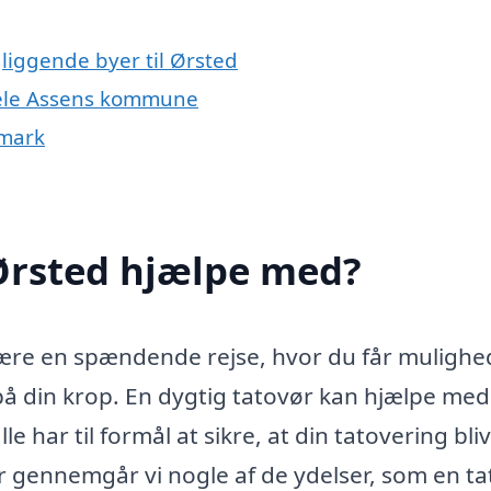
gliggende byer til Ørsted
 hele Assens kommune
nmark
 Ørsted hjælpe med?
være en spændende rejse, hvor du får mulighe
på din krop. En dygtig tatovør kan hjælpe med
e har til formål at sikre, at din tatovering bli
r gennemgår vi nogle af de ydelser, som en t