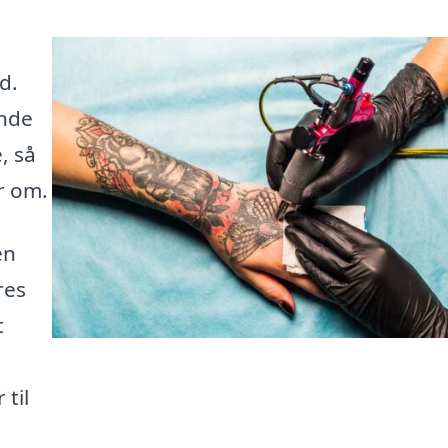
d.
inde
, så
r om.
en
res
t
til