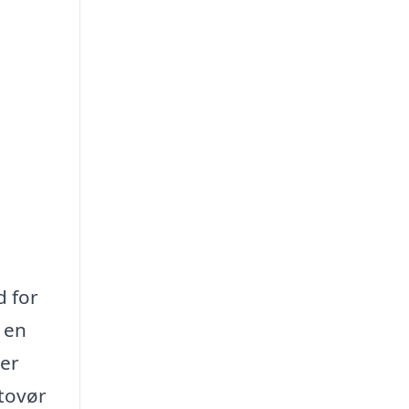
d for
 en
ver
atovør