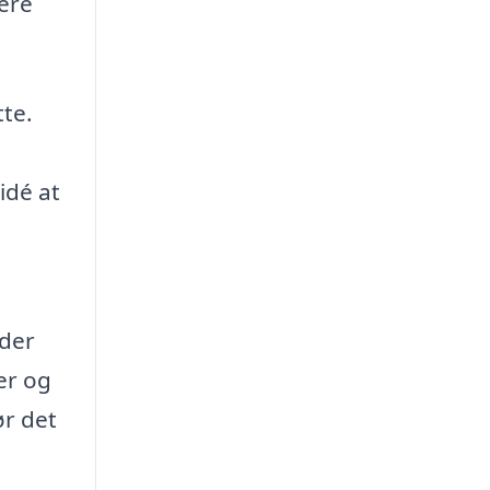
ere
tte.
idé at
 der
er og
ør det