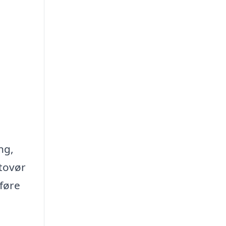
ng,
atovør
rføre