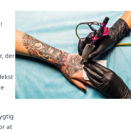
!
r, der
lekst
de
ygtig
or at