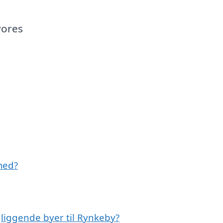
vores
med?
gliggende byer til Rynkeby?