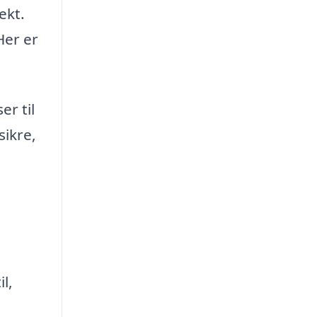
ekt.
Her er
er til
sikre,
l,