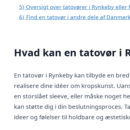
5)
Oversigt over tatovører i Rynkeby ell
6)
Find en tatovør i andre dele af Danmar
Hvad kan en tatovør i
En tatovør i Rynkeby kan tilbyde en bred 
realisere dine idéer om kropskunst. Uans
en storslået sleeve, eller måske noget h
kan støtte dig i din beslutningsproces. T
ideer og følelser til holdbare og æstetis