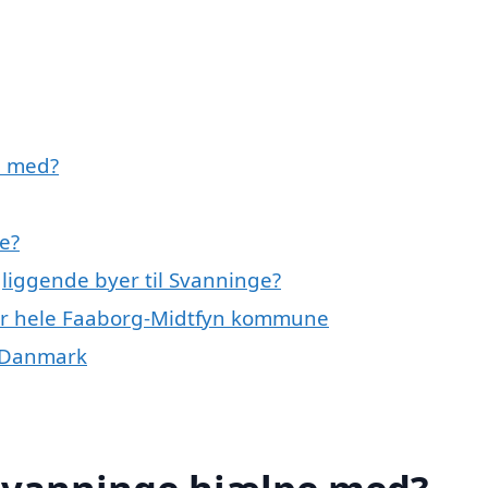
e med?
e?
gliggende byer til Svanninge?
ller hele Faaborg-Midtfyn kommune
f Danmark