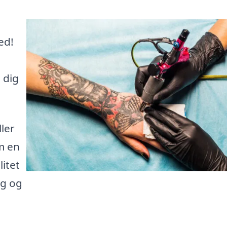
ed!
 dig
ler
m en
itet
ng og