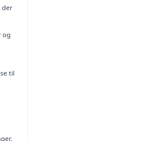
 der
r og
e til
nger,