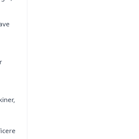
ave
r
iner,
ficere