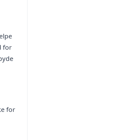
ælpe
 for
lbyde
e for