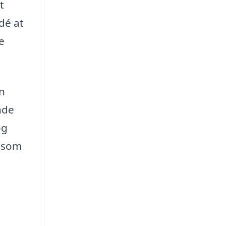
t
dé at
e
en
nde
og
, som