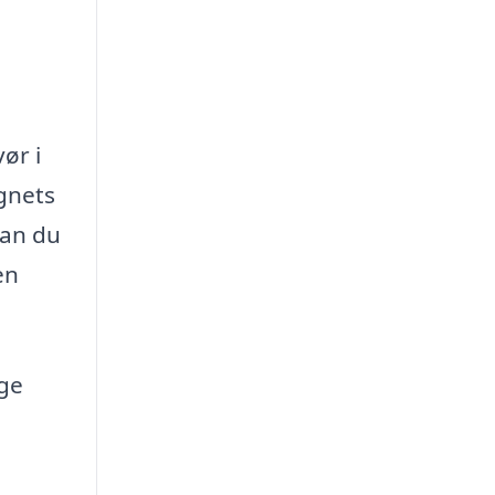
ør i
ignets
kan du
en
nge