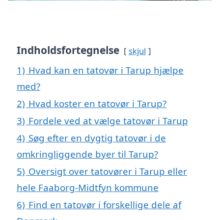
Indholdsfortegnelse
skjul
1)
Hvad kan en tatovør i Tarup hjælpe
med?
2)
Hvad koster en tatovør i Tarup?
3)
Fordele ved at vælge tatovør i Tarup
4)
Søg efter en dygtig tatovør i de
omkringliggende byer til Tarup?
5)
Oversigt over tatovører i Tarup eller
hele Faaborg-Midtfyn kommune
6)
Find en tatovør i forskellige dele af