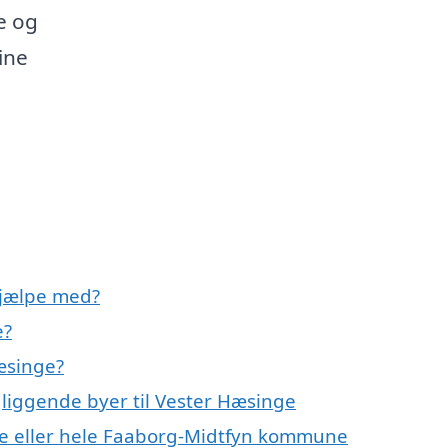
e og
ine
hjælpe med?
e?
æsinge?
gliggende byer til Vester Hæsinge
ge eller hele Faaborg-Midtfyn kommune