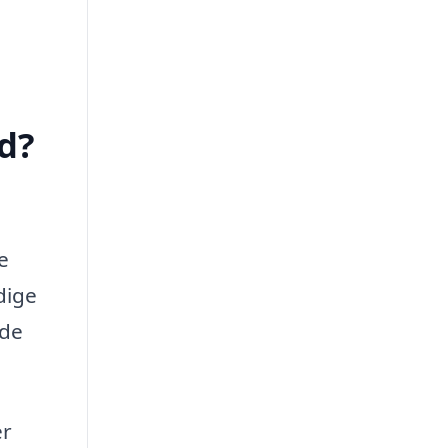
d?
e
dige
 de
er