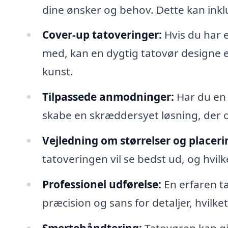
dine ønsker og behov. Dette kan inklu
Cover-up tatoveringer:
Hvis du har e
med, kan en dygtig tatovør designe e
kunst.
Tilpassede anmodninger:
Har du en s
skabe en skræddersyet løsning, der o
Vejledning om størrelser og placeri
tatoveringen vil se bedst ud, og hvilke
Professionel udførelse:
En erfaren ta
præcision og sans for detaljer, hvilket
Smertehåndtering:
Tatovøren kan g