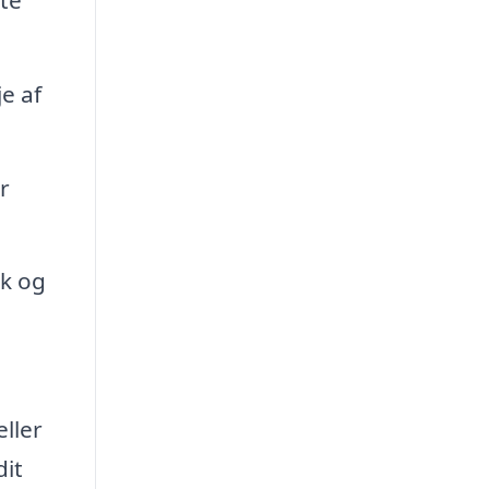
je af
r
ck og
eller
dit