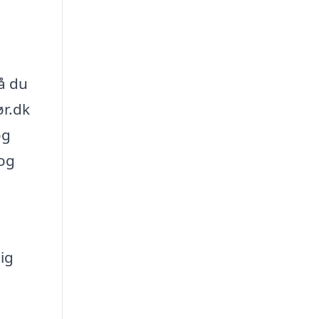
å du
ør.dk
og
 og
ig