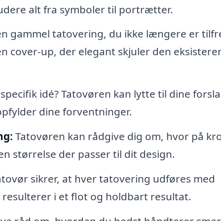
dere alt fra symboler til portrætter.
n gammel tatovering, du ikke længere er tilfr
n cover-up, der elegant skjuler den eksister
pecifik idé? Tatovøren kan lytte til dine forsl
pfylder dine forventninger.
ng:
Tatovøren kan rådgive dig om, hvor på k
n størrelse der passer til dit design.
tovør sikrer, at hver tatovering udføres med
 resulterer i et flot og holdbart resultat.
ive råd om, hvordan du bedst håndterer smer