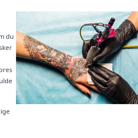
om du
sker
Vores
ulde
tige