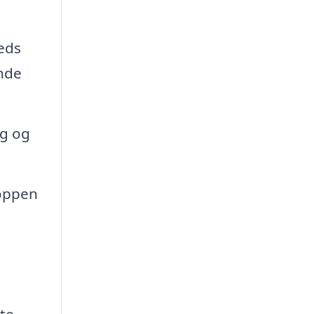
eds
ende
ag og
roppen
te