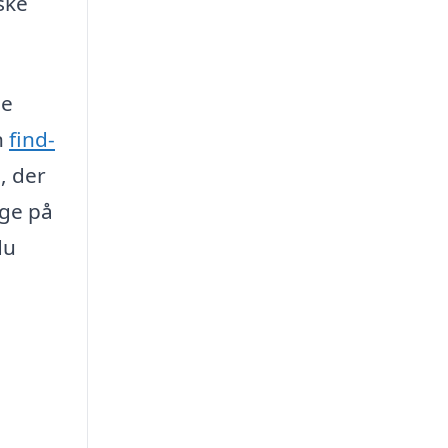
ske
je
n
find-
, der
gge på
du