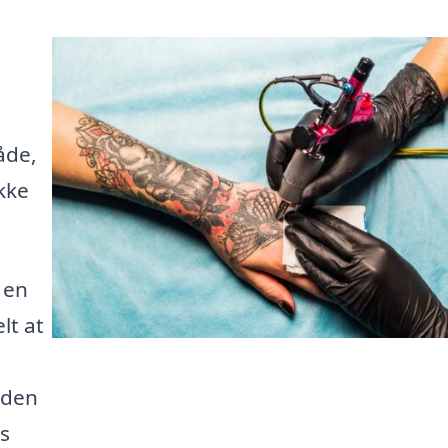
åde,
kke
 en
lt at
 den
s