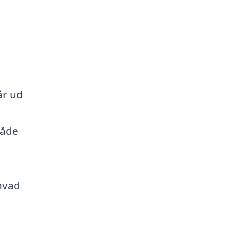
år ud
måde
 hvad