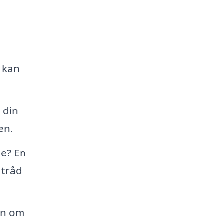
 kan
 din
en.
de? En
 tråd
en om