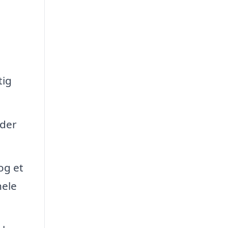
tig
rder
og et
hele