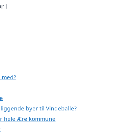
r i
e med?
le
liggende byer til Vindeballe?
ller hele Ærø kommune
k