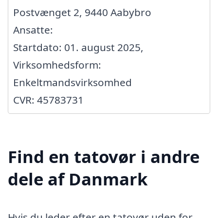
Postvænget 2, 9440 Aabybro
Ansatte:
Startdato: 01. august 2025,
Virksomhedsform:
Enkeltmandsvirksomhed
CVR: 45783731
Find en tatovør i andre
dele af Danmark
Hvis du leder efter en tatovør uden for