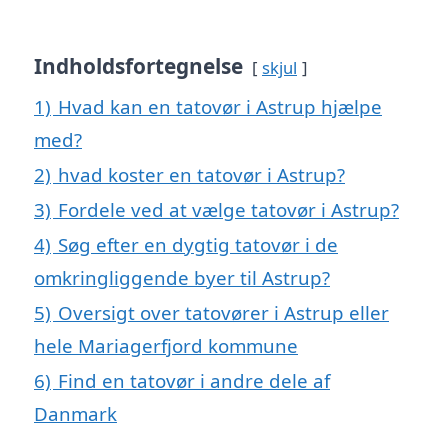
Indholdsfortegnelse
skjul
1)
Hvad kan en tatovør i Astrup hjælpe
med?
2)
hvad koster en tatovør i Astrup?
3)
Fordele ved at vælge tatovør i Astrup?
4)
Søg efter en dygtig tatovør i de
omkringliggende byer til Astrup?
5)
Oversigt over tatovører i Astrup eller
hele Mariagerfjord kommune
6)
Find en tatovør i andre dele af
Danmark