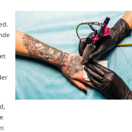
ed.
inde
et
der
d,
ne
r.