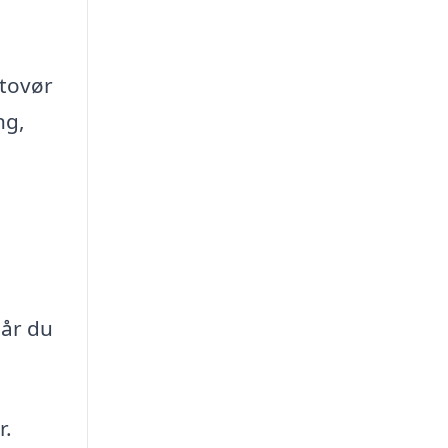
atovør
ng,
når du
r.