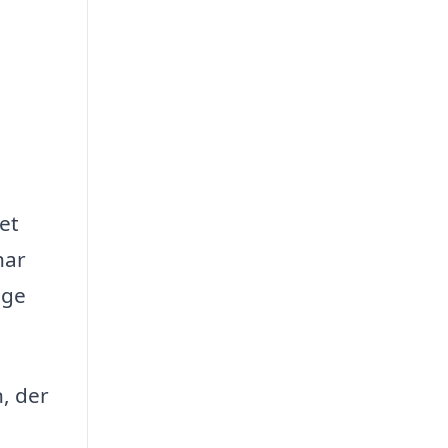
et
har
øge
:
, der