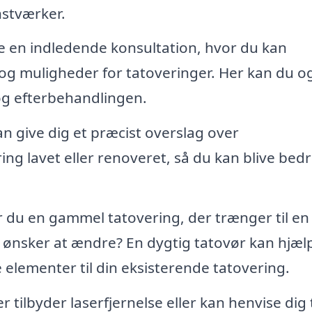
nstværker.
e en indledende konsultation, hvor du kan
r og muligheder for tatoveringer. Her kan du o
og efterbehandlingen.
n give dig et præcist overslag over
ng lavet eller renoveret, så du kan blive bed
 du en gammel tatovering, der trænger til en
du ønsker at ændre? En dygtig tatovør kan hjæl
ye elementer til din eksisterende tatovering.
 tilbyder laserfjernelse eller kan henvise dig t