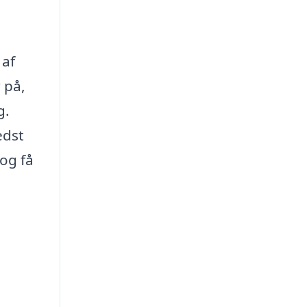
 af
 på,
g.
edst
 og få