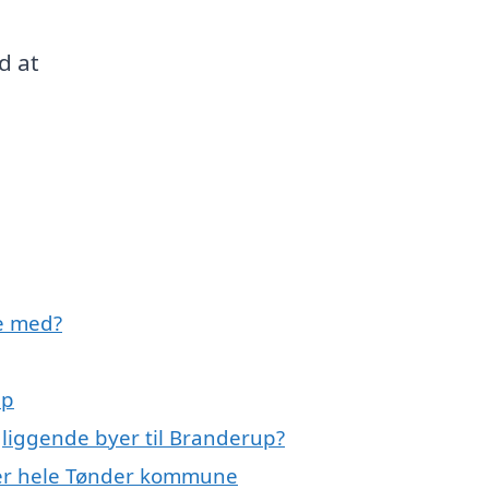
d at
e med?
up
gliggende byer til Branderup?
ller hele Tønder kommune