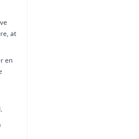
ive
re, at
er en
e
.
n