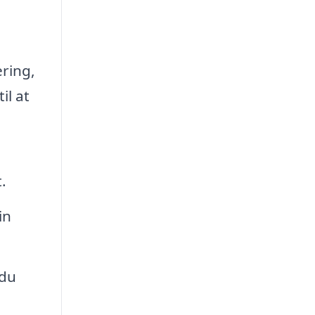
ring,
il at
.
in
 du