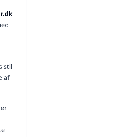
r.dk
med
 stil
e af
der
te