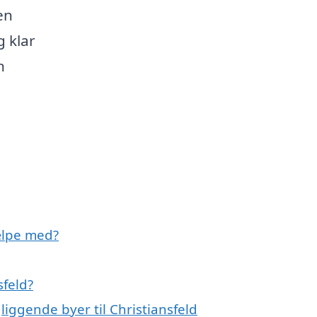
en
g klar
n
jælpe med?
sfeld?
liggende byer til Christiansfeld