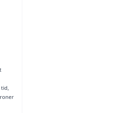
t
tid,
kroner