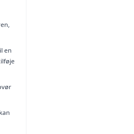
ren,
l en
ilføje
ovør
 kan