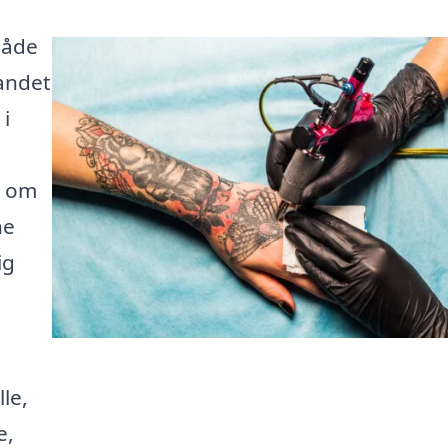
både
landet
 i
t om
ne
ig
le,
e,