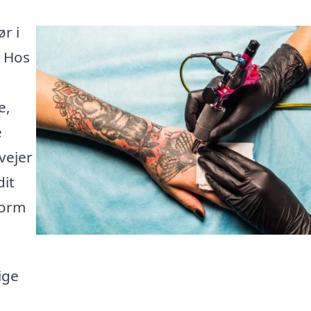
r i
. Hos
e,
e
vejer
dit
form
ige