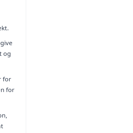
ekt.
 give
t og
 for
en for
on,
at