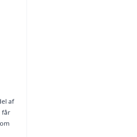
el af
 får
 som