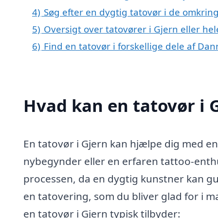
4)
Søg efter en dygtig tatovør i de omkring
5)
Oversigt over tatovører i Gjern eller h
6)
Find en tatovør i forskellige dele af Da
Hvad kan en tatovør i 
En tatovør i Gjern kan hjælpe dig med en
nybegynder eller en erfaren tattoo-enthus
processen, da en dygtig kunstner kan gu
en tatovering, som du bliver glad for i 
en tatovør i Gjern typisk tilbyder: