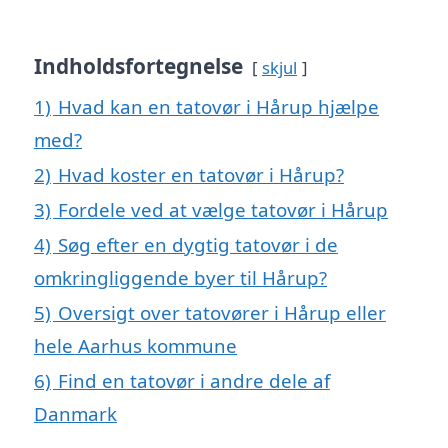
Indholdsfortegnelse
skjul
1)
Hvad kan en tatovør i Hårup hjælpe
med?
2)
Hvad koster en tatovør i Hårup?
3)
Fordele ved at vælge tatovør i Hårup
4)
Søg efter en dygtig tatovør i de
omkringliggende byer til Hårup?
5)
Oversigt over tatovører i Hårup eller
hele Aarhus kommune
6)
Find en tatovør i andre dele af
Danmark