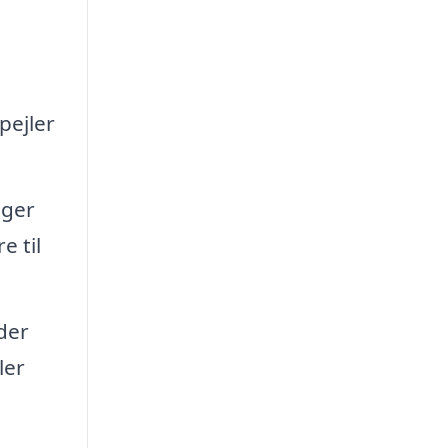
pejler
nger
e til
der
ler