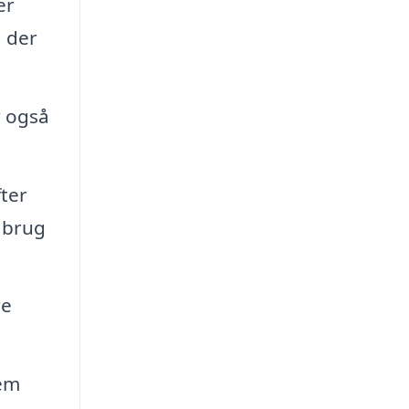
er
, der
r også
fter
g brug
re
dem