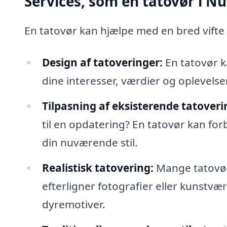
Services, som en tatovør i N
En tatovør kan hjælpe med en bred vifte
Design af tatoveringer:
En tatovør k
dine interesser, værdier og oplevelser
Tilpasning af eksisterende tatoveri
til en opdatering? En tatovør kan for
din nuværende stil.
Realistisk tatovering:
Mange tatovører
efterligner fotografier eller kunstvæ
dyremotiver.