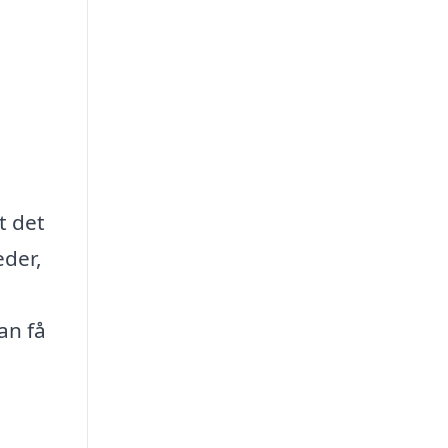
t det
eder,
an få