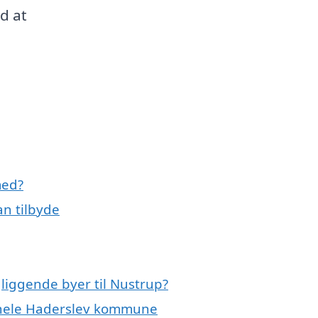
d at
med?
an tilbyde
gliggende byer til Nustrup?
r hele Haderslev kommune