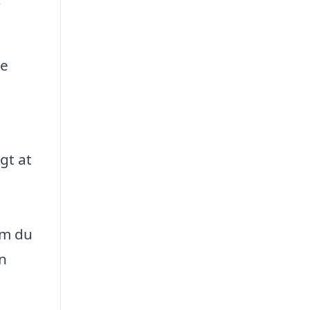
r
re
gt at
om du
an