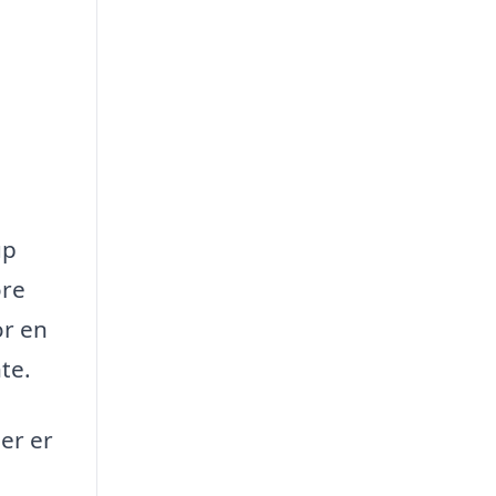
up
øre
or en
te.
Her er