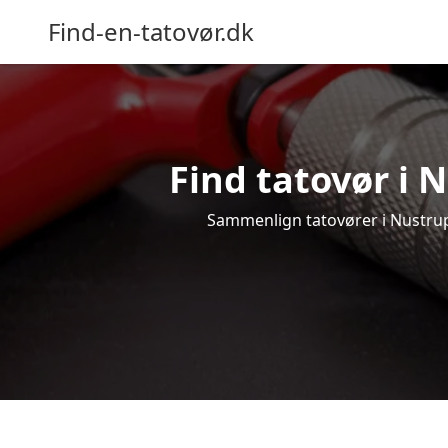
Find-en-tatovør.dk
Find tatovør i N
Sammenlign tatovører i Nustrup o