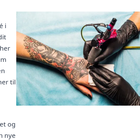
 i
dit
 her
 om
en
er til
et og
in nye