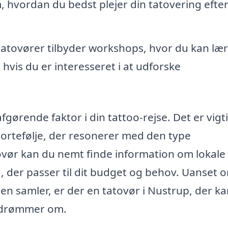
m, hvordan du bedst plejer din tatovering efte
atovører tilbyder workshops, hvor du kan læ
is du er interesseret i at udforske
gørende faktor i din tattoo-rejse. Det er vigti
 portefølje, der resonerer med den type
tovør kan du nemt finde information om lokale
, der passer til dit budget og behov. Uanset 
en samler, er der en tatovør i Nustrup, der k
u drømmer om.