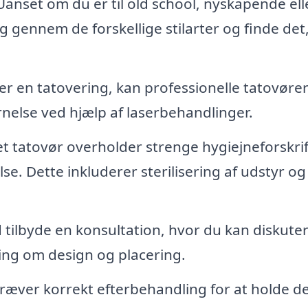
anset om du er til old school, nyskapende ell
 gennem de forskellige stilarter og finde det
er en tatovering, kan professionelle tatovøre
rnelse ved hjælp af laserbehandlinger.
et tatovør overholder strenge hygiejneforskri
else. Dette inkluderer sterilisering af udstyr o
d tilbyde en konsultation, hvor du kan diskute
ning om design og placering.
ræver korrekt efterbehandling for at holde 