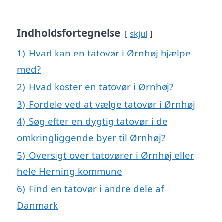
Indholdsfortegnelse
skjul
1)
Hvad kan en tatovør i Ørnhøj hjælpe
med?
2)
Hvad koster en tatovør i Ørnhøj?
3)
Fordele ved at vælge tatovør i Ørnhøj
4)
Søg efter en dygtig tatovør i de
omkringliggende byer til Ørnhøj?
5)
Oversigt over tatovører i Ørnhøj eller
hele Herning kommune
6)
Find en tatovør i andre dele af
Danmark