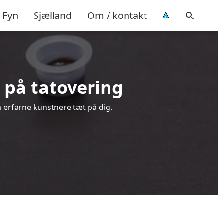
Fyn
Sjælland
Om / kontakt
d på tatovering
a erfarne kunstnere tæt på dig.