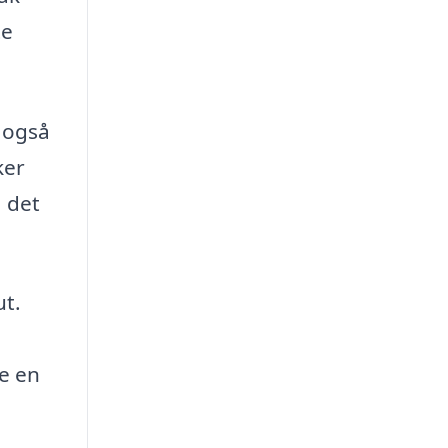
te
n også
ker
å det
ut.
de en