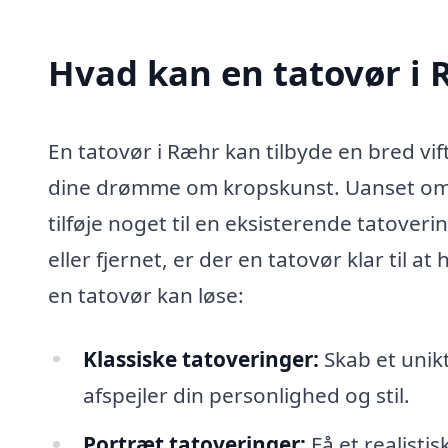
Hvad kan en tatovør i
En tatovør i Ræhr kan tilbyde en bred vif
dine drømme om kropskunst. Uanset om du
tilføje noget til en eksisterende tatover
eller fjernet, er der en tatovør klar til 
en tatovør kan løse:
Klassiske tatoveringer:
Skab et unik
afspejler din personlighed og stil.
Portræt tatoveringer:
Få et realistis