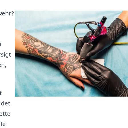
 Ræhr?
n
rsigt
en,
t
ådet.
ette
dle