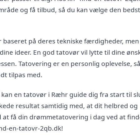
område og få tilbud, så du kan vælge den beds
ør baseret på deres tekniske færdigheder, me
ne ideer. En god tatovør vil lytte til dine øns
essen. Tatovering er en personlig oplevelse, s
odt tilpas med.
an en tatovør i Ræhr guide dig fra start til sl
skede resultat samtidig med, at dit helbred og
od at få din drømmetatovering i dag ved at fin
nd-en-tatovr-2qb.dk!