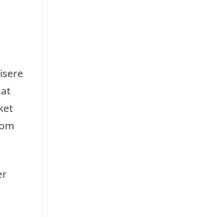
isere
 at
ket
 som
er