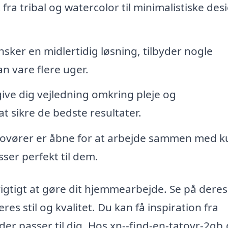
fra tribal og watercolor til minimalistiske des
sker en midlertidig løsning, tilbyder nogle
n vare flere uger.
give dig vejledning omkring pleje og
at sikre de bedste resultater.
ovører er åbne for at arbejde sammen med k
sser perfekt til dem.
vigtigt at gøre dit hjemmearbejde. Se på deres
res stil og kvalitet. Du kan få inspiration fra
 der passer til dig. Hos xn--find-en-tatovr-2qb