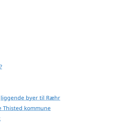
?
gliggende byer til Ræhr
ele Thisted kommune
k