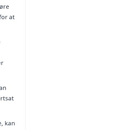
føre
or at
e
.
er
kan
rtsat
e, kan