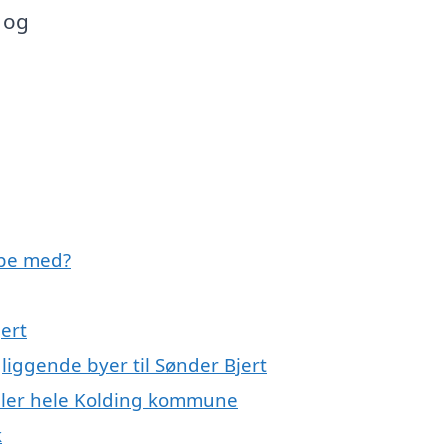
 og
lpe med?
jert
liggende byer til Sønder Bjert
eller hele Kolding kommune
k