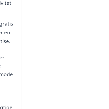
vitet
gratis
er en
tise.
--
e
anmode
igtige