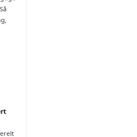
 Så
ng,
rt
erelt