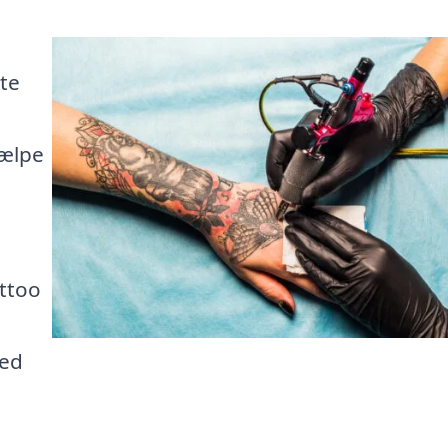
tte
jælpe
ttoo
hed