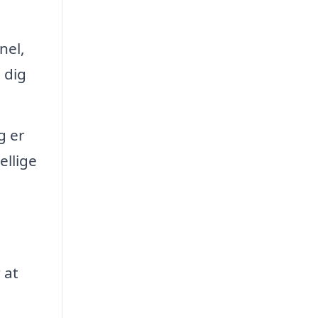
nel,
 dig
g er
ellige
 at