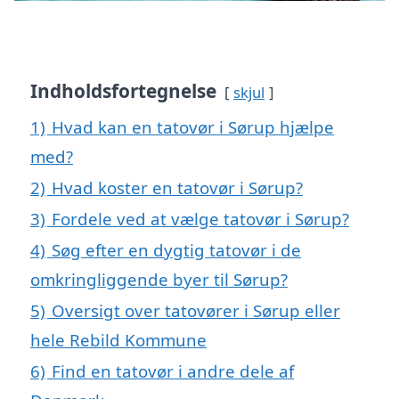
Indholdsfortegnelse
skjul
1)
Hvad kan en tatovør i Sørup hjælpe
med?
2)
Hvad koster en tatovør i Sørup?
3)
Fordele ved at vælge tatovør i Sørup?
4)
Søg efter en dygtig tatovør i de
omkringliggende byer til Sørup?
5)
Oversigt over tatovører i Sørup eller
hele Rebild Kommune
6)
Find en tatovør i andre dele af