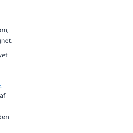
e
om,
gnet.
yet
-
af
 den