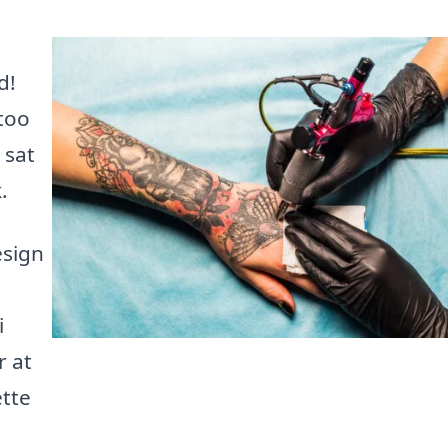
d!
too
 sat
.
esign
i
r at
ette