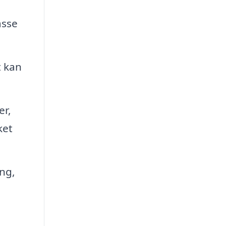
asse
t kan
er,
ket
ng,