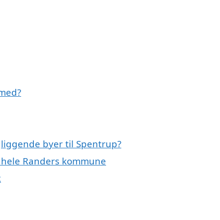
 med?
gliggende byer til Spentrup?
er hele Randers kommune
k