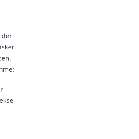
, der
nsker
sen.
ømme:
r
lekse