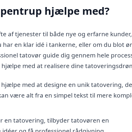
 Spentrup hjælpe med?
fte af tjenester til både nye og erfarne kunder
har en klar idé i tankerne, eller om du blot ø
ssionel tatovør guide dig gennem hele proces
n hjælpe med at realisere dine tatoveringsdr
hjælpe med at designe en unik tatovering, de
kan være alt fra en simpel tekst til mere komp
r en tatovering, tilbyder tatovøren en
 idéer og få professionel rådgivning.