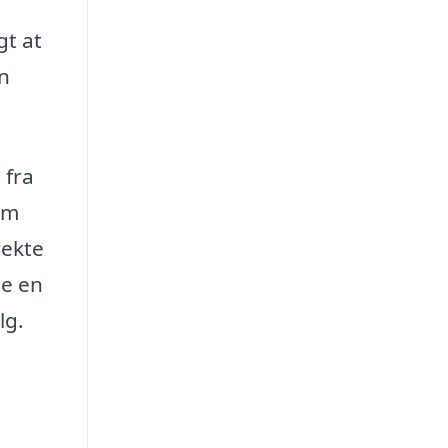
gt at
an
 fra
om
rekte
ge en
lg.