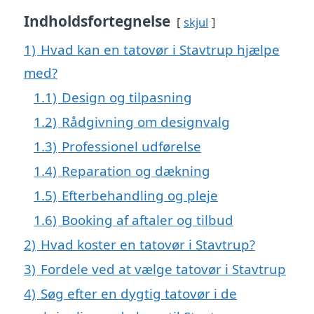
Indholdsfortegnelse
skjul
1)
Hvad kan en tatovør i Stavtrup hjælpe
med?
1.1)
Design og tilpasning
1.2)
Rådgivning om designvalg
1.3)
Professionel udførelse
1.4)
Reparation og dækning
1.5)
Efterbehandling og pleje
1.6)
Booking af aftaler og tilbud
2)
Hvad koster en tatovør i Stavtrup?
3)
Fordele ved at vælge tatovør i Stavtrup
4)
Søg efter en dygtig tatovør i de