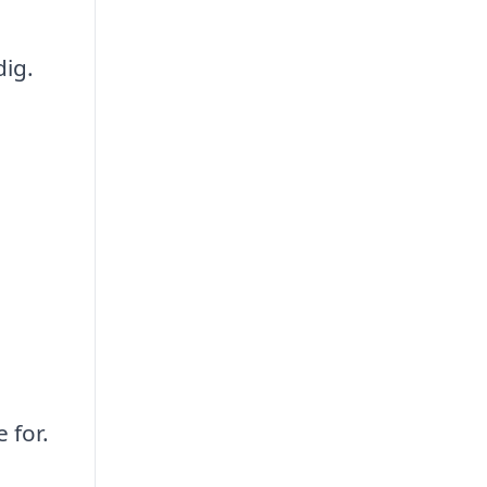
dig.
 for.