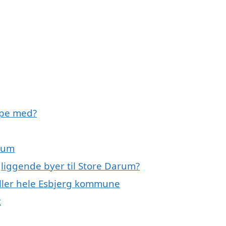
lpe med?
arum
gliggende byer til Store Darum?
eller hele Esbjerg kommune
k