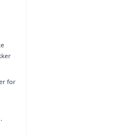
ke
kker
er for
.