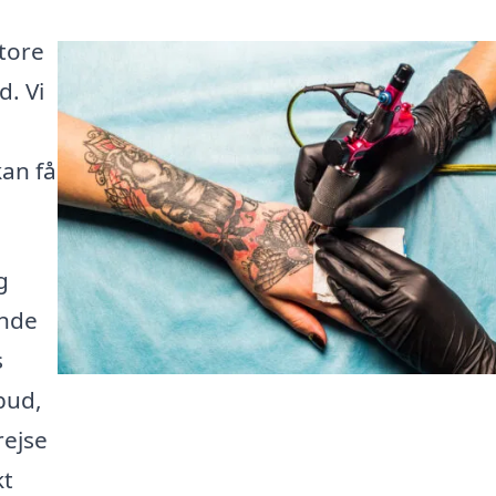
Store
d. Vi
kan få
g
inde
s
bud,
rejse
kt