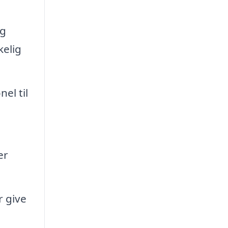
og
kelig
el til
er
r give