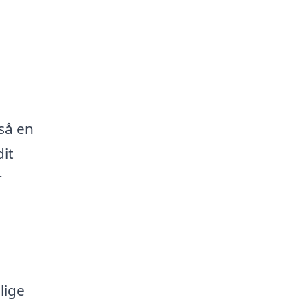
gså en
dit
r
lige