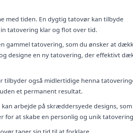
e med tiden. En dygtig tatovør kan tilbyde
n tatovering klar og flot over tid.
en gammel tatovering, som du ønsker at dæk
og designe en ny tatovering, der effektivt dæ
 tilbyder også midlertidige henna tatovering
 uden et permanent resultat.
 kan arbejde på skræddersyede designs, som
r for at skabe en personlig og unik tatovering
vør tager sig tid til at forklare