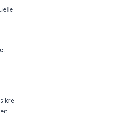
uelle
e.
sikre
hed