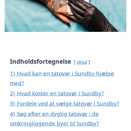
Indholdsfortegnelse
skjul
1)
Hvad kan en tatovør i Sundby hjælpe
med?
2)
Hvad koster en tatovør i Sundby?
3)
Fordele ved at vælge tatovør i Sundby?
4)
Søg efter en dygtig tatovør i de
omkringliggende byer til Sundby?