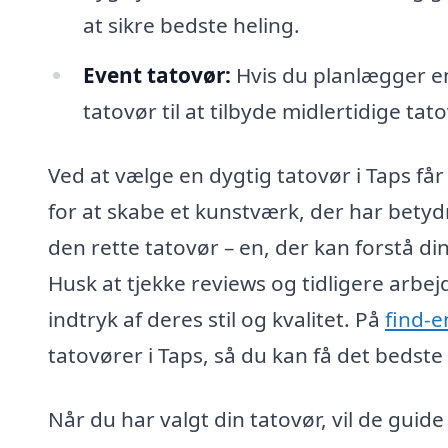
at sikre bedste heling.
Event tatovør:
Hvis du planlægger en
tatovør til at tilbyde midlertidige t
Ved at vælge en dygtig tatovør i Taps få
for at skabe et kunstværk, der har betydnin
den rette tatovør – en, der kan forstå di
Husk at tjekke reviews og tidligere arbe
indtryk af deres stil og kvalitet. På
find-e
tatovører i Taps, så du kan få det bedste
Når du har valgt din tatovør, vil de gui