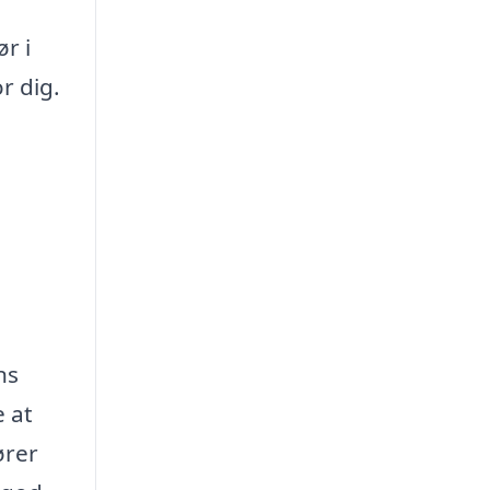
r i
r dig.
ns
e at
ører