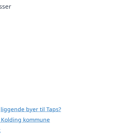
sser
liggende byer til Taps?
ele Kolding kommune
k