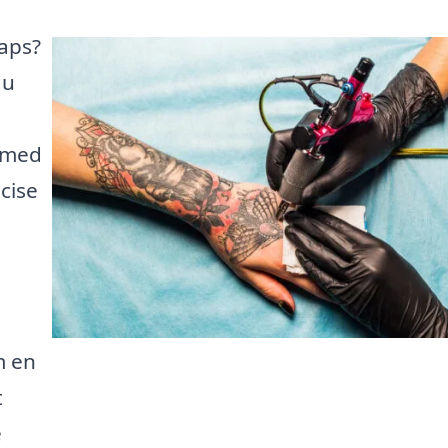
Taps?
du
e med
cise
m en
t
e