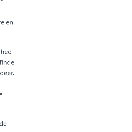
re en
ighed
 finde
ideer.
e
nde