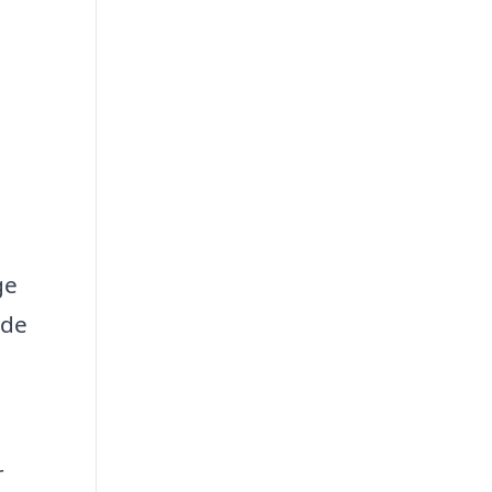
ge
 de
r