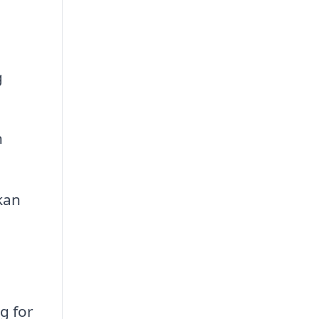
g
n
kan
g for