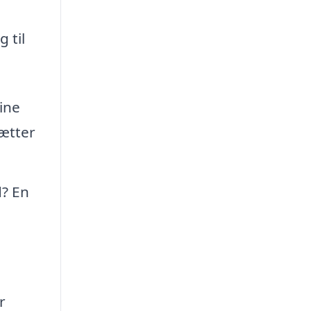
 til
ine
rætter
d? En
r