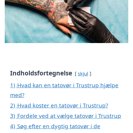
Indholdsfortegnelse
skjul
1)
Hvad kan en tatovør i Trustrup hjælpe
med?
2)
Hvad koster en tatovør i Trustrup?
3)
Fordele ved at vælge tatovør i Trustrup
4)
Søg efter en dygtig tatovør i de