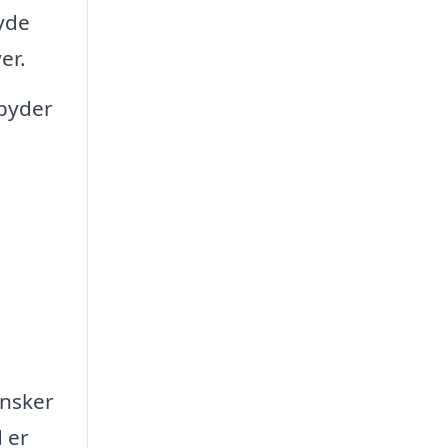
byde
er.
lbyder
ønsker
 er