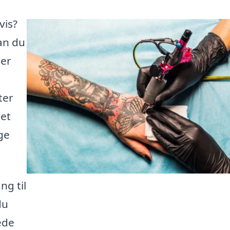
vis?
kan du
der
ter
ret
ge
ng til
du
ede