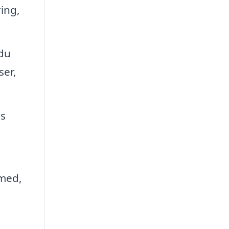
ing,
 du
ser,
rs
n
 med,