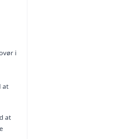
ovør i
 at
d at
te