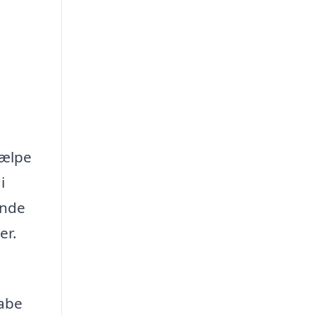
jælpe
i
ende
er.
kabe