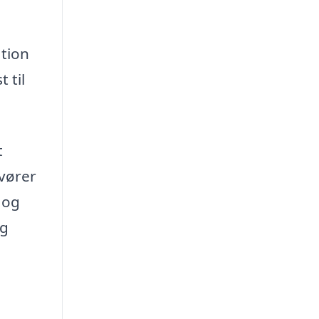
ation
 til
t
ovører
 og
og