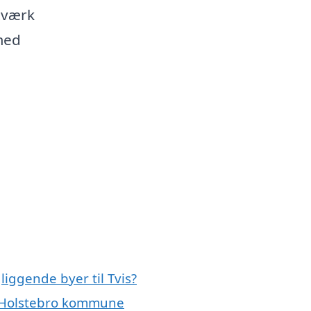
tværk
med
liggende byer til Tvis?
le Holstebro kommune