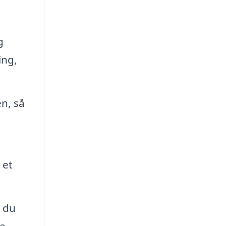
g
ing,
en, så
 et
n du
e.