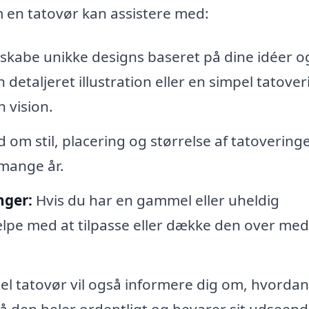
m en tatovør kan assistere med:
skabe unikke designs baseret på dine idéer o
etaljeret illustration eller en simpel tatover
 vision.
 om stil, placering og størrelse af tatovering
i mange år.
nger:
Hvis du har en gammel eller uheldig
ælpe med at tilpasse eller dække den over med
el tatovør vil også informere dig om, hvorda
så den heler ordentligt og bevarer sit udseend