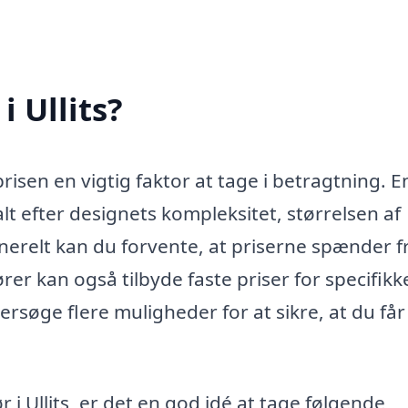
i Ullits?
risen en vigtig faktor at tage i betragtning. E
r alt efter designets kompleksitet, størrelsen af
nerelt kan du forvente, at priserne spænder f
ører kan også tilbyde faste priser for specifikk
ersøge flere muligheder for at sikre, at du får
 i Ullits, er det en god idé at tage følgende