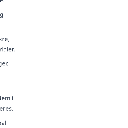
og
kre,
ialer.
ger,
dem i
eres.
bal