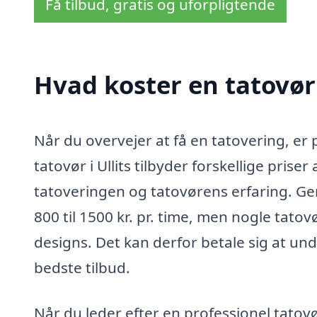
Få tilbud, gratis og uforpligtende
Hvad koster en tatovør 
Når du overvejer at få en tatovering, er p
tatovør i Ullits tilbyder forskellige prise
tatoveringen og tatovørens erfaring. Ge
800 til 1500 kr. pr. time, men nogle tatov
designs. Det kan derfor betale sig at und
bedste tilbud.
Når du leder efter en professionel tatovør