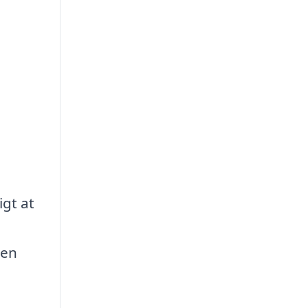
igt at
den