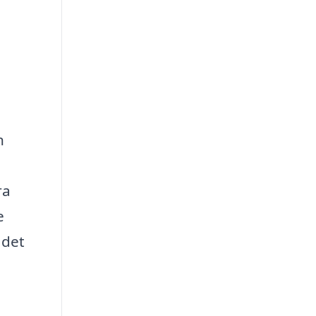
n
ra
e
 det