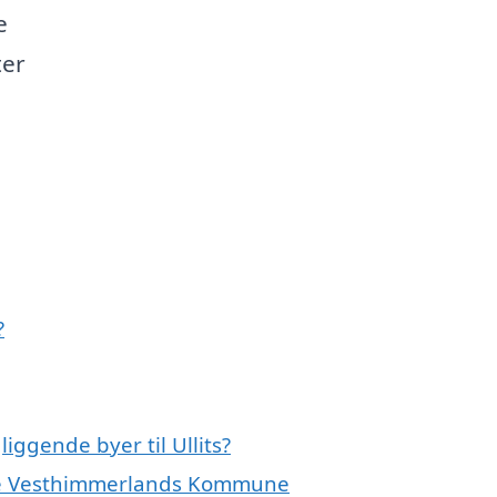
e
ter
?
iggende byer til Ullits?
 hele Vesthimmerlands Kommune