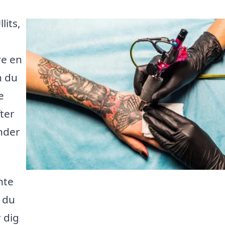
lits,
re en
n du
e
ter
inder
nte
å du
 dig