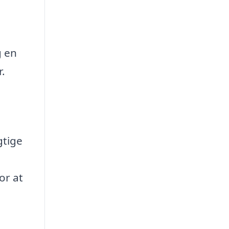
g en
.
n
gtige
or at