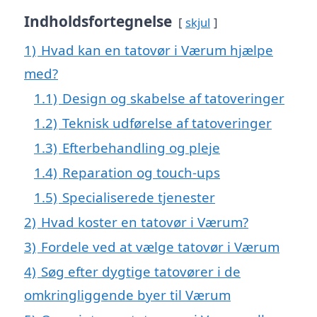
Indholdsfortegnelse
skjul
1)
Hvad kan en tatovør i Værum hjælpe
med?
1.1)
Design og skabelse af tatoveringer
1.2)
Teknisk udførelse af tatoveringer
1.3)
Efterbehandling og pleje
1.4)
Reparation og touch-ups
1.5)
Specialiserede tjenester
2)
Hvad koster en tatovør i Værum?
3)
Fordele ved at vælge tatovør i Værum
4)
Søg efter dygtige tatovører i de
omkringliggende byer til Værum