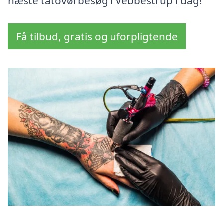
næste tatovørbesøg i Vebbestrup i dag!
Få tilbud, gratis og uforpligtende