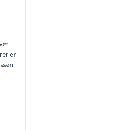
vet
rer er
essen
e