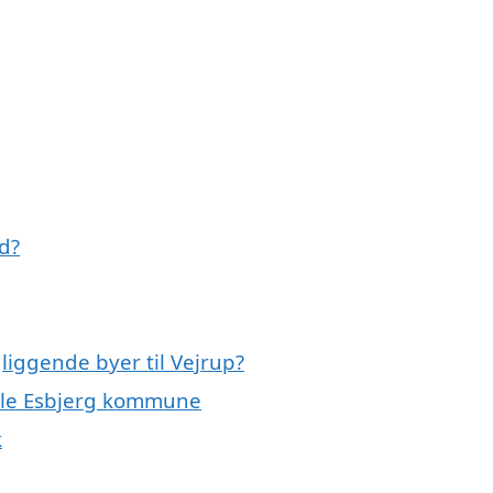
d?
liggende byer til Vejrup?
hele Esbjerg kommune
k