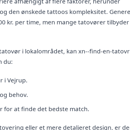
riere afhængigt af flere faktorer, herunder
g og den ønskede tattoos kompleksitet. Genere
1500 kr. per time, men mange tatovører tilbyde
tatovør i lokalområdet, kan xn--find-en-tatovr
n du:
r i Vejrup.
 og behov.
r for at finde det bedste match.
overing eller et mere detaljeret design, er de