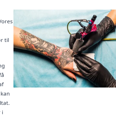
 Vores
 til
ng
få
af
u kan
ltat.
 i