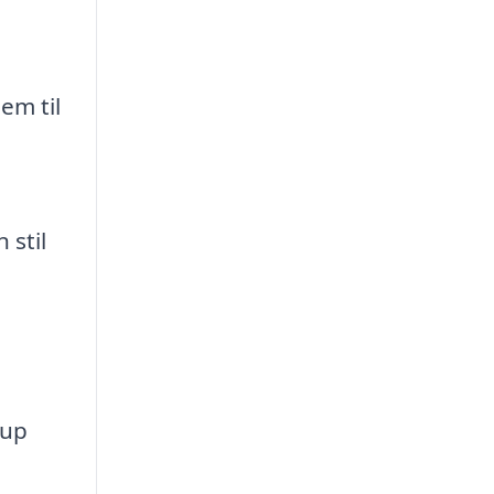
em til
 stil
rup