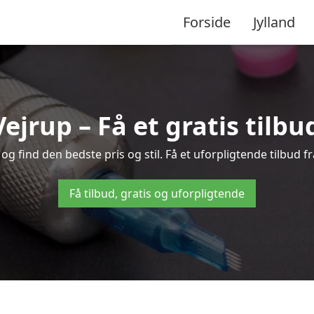
Forside
Jylland
Vejrup – Få et gratis tilb
g find den bedste pris og stil. Få et uforpligtende tilbud f
Få tilbud, gratis og uforpligtende