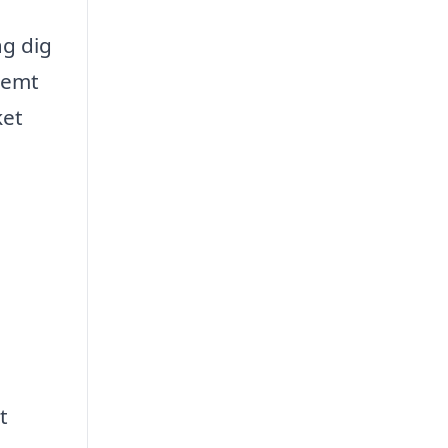
ag dig
 nemt
ket
t