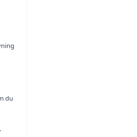
vning
om du
.