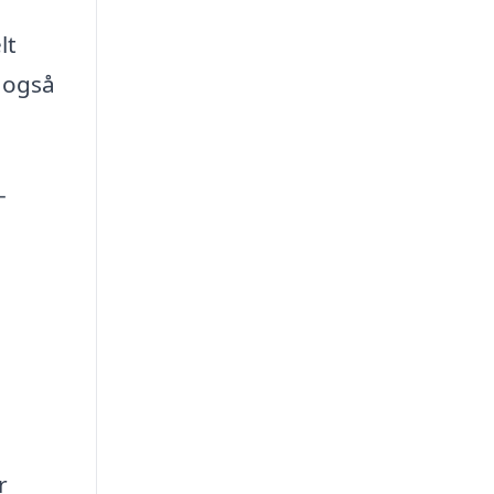
lt
r også
-
r