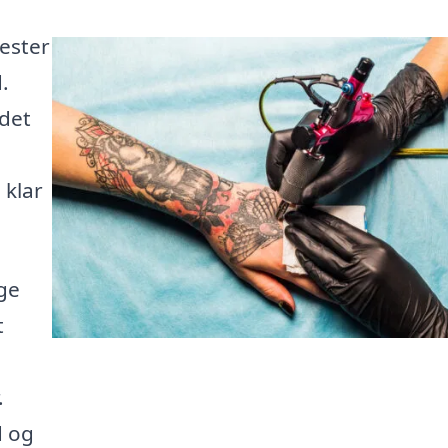
Vester
.
 det
 klar
ige
t
.
d og