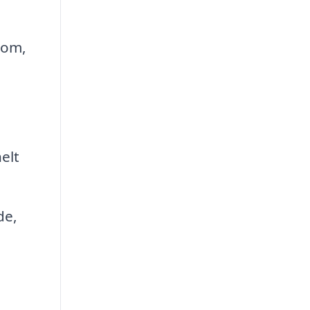
 om,
elt
de,