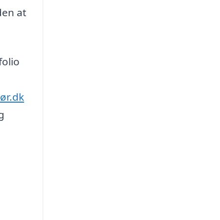
den at
folio
ør.dk
g