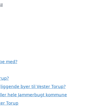
il
lpe med?
orup?
liggende byer til Vester Torup?
p eller hele Jammerbugt kommune
ter Torup