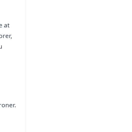
e at
orer,
u
roner.