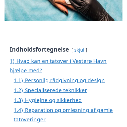
Indholdsfortegnelse
skjul
1)
Hvad kan en tatovør i Vesterø Havn
hjælpe med?
1.1)
Personlig rådgivning og design
1.2)
Specialiserede teknikker
1.3)
Hygiejne og sikkerhed
1.4)
Reparation og omløsning af gamle
tatoveringer