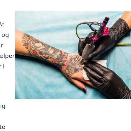
At
, og
er
ælper
 i
ng
te