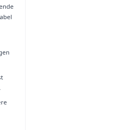
sende
tabel
ngen
st
.
ere