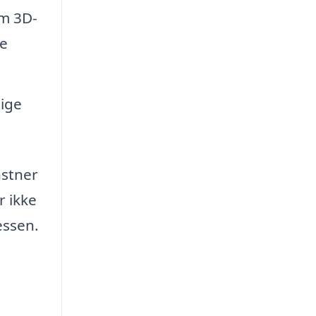
om 3D-
re
lige
nstner
r ikke
essen.