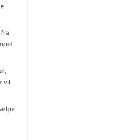
me
 fra
impel
el,
 vil
jælpe