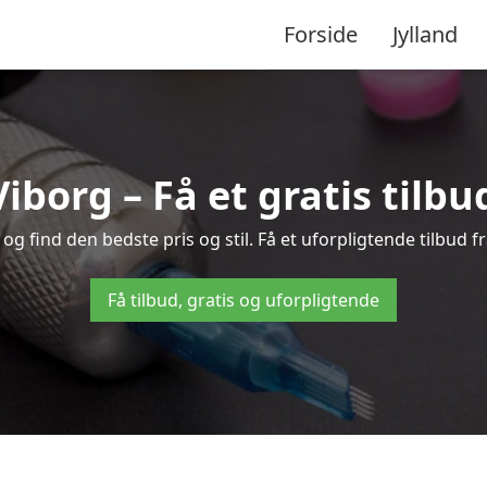
Forside
Jylland
Viborg – Få et gratis tilb
g find den bedste pris og stil. Få et uforpligtende tilbud f
Få tilbud, gratis og uforpligtende