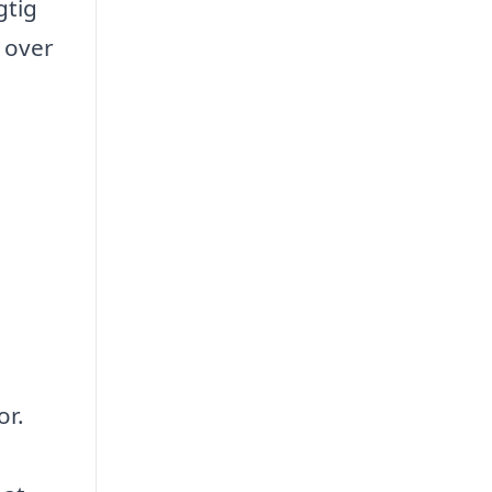
gtig
 over
or.