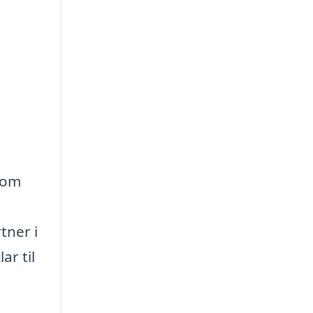
 som
tner i
ar til