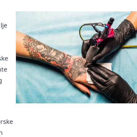
lje
ske
nte
g
orske
n