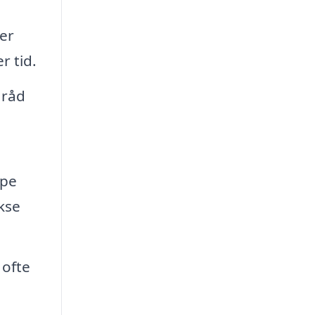
er
r tid.
 råd
lpe
ekse
 ofte