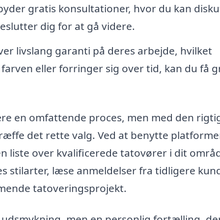
yder gratis konsultationer, hvor du kan disku
slutter dig for at gå videre.
er livslang garanti på deres arbejde, hvilket
farven eller forringer sig over tid, kan du få g
 være en omfattende proces, men med den rigti
æffe det rette valg. Ved at benytte platform
en liste over kvalificerede tatovører i dit områ
stilarter, læse anmeldelser fra tidligere kun
mende tatoveringsprojekt.
k udsmykning, men en personlig fortælling, de