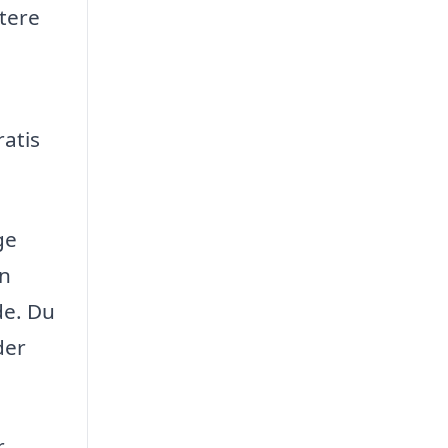
tere
ratis
ge
en
de. Du
der
r