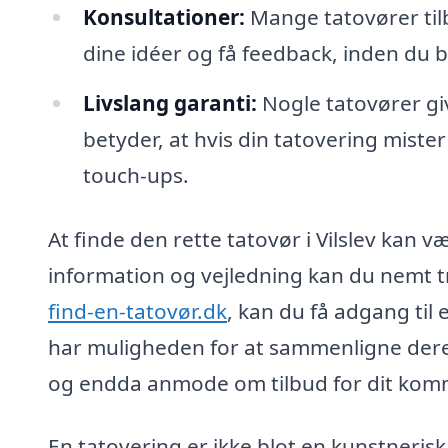
Konsultationer:
Mange tatovører tilb
dine idéer og få feedback, inden du be
Livslang garanti:
Nogle tatovører giv
betyder, at hvis din tatovering mister 
touch-ups.
At finde den rette tatovør i Vilslev kan
information og vejledning kan du nemt tr
find-en-tatovør.dk
, kan du få adgang til 
har muligheden for at sammenligne deres 
og endda anmode om tilbud for dit kom
En tatovering er ikke blot en kunstneris