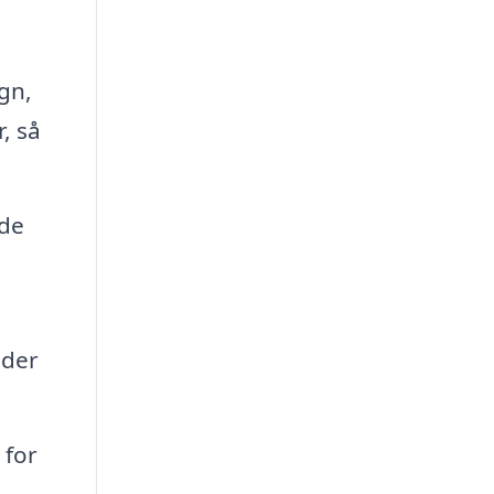
gn,
, så
nde
oder
 for