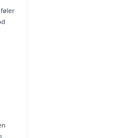
føler
od
en
s