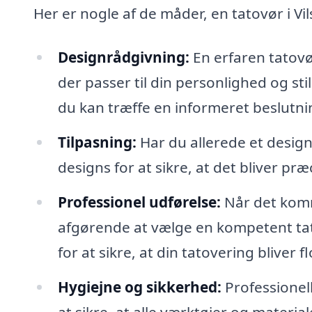
Her er nogle af de måder, en tatovør i Vil
Designrådgivning:
En erfaren tatovø
der passer til din personlighed og sti
du kan træffe en informeret beslutni
Tilpasning:
Har du allerede et design
designs for at sikre, at det bliver pr
Professionel udførelse:
Når det komme
afgørende at vælge en kompetent ta
for at sikre, at din tatovering bliver f
Hygiejne og sikkerhed:
Professionell
at sikre, at alle værktøjer og material