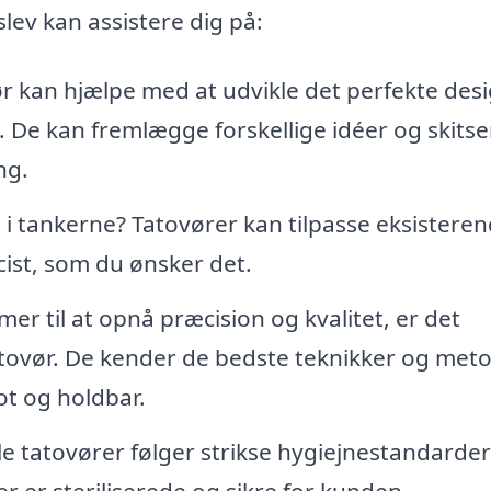
slev kan assistere dig på:
r kan hjælpe med at udvikle det perfekte desi
l. De kan fremlægge forskellige idéer og skitser
ng.
 i tankerne? Tatovører kan tilpasse eksistere
æcist, som du ønsker det.
r til at opnå præcision og kvalitet, er det
tovør. De kender de bedste teknikker og met
lot og holdbar.
e tatovører følger strikse hygiejnestandarder
er er steriliserede og sikre for kunden.