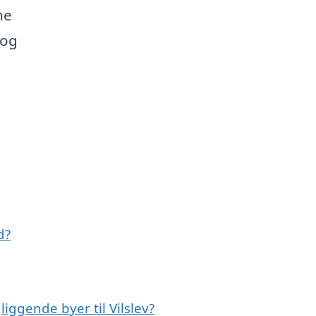
ne
 og
d?
liggende byer til Vilslev?