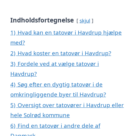
Indholdsfortegnelse
skjul
1)
Hvad kan en tatovør i Havdrup hjælpe
med?
2)
Hvad koster en tatovør i Havdrup?
3)
Fordele ved at vælge tatovør i
Havdrup?
4)
Søg efter en dygtig tatovør i de
omkringliggende byer til Havdrup?
5)
Oversigt over tatovører i Havdrup eller
hele Solrød kommune
6)
Find en tatovør i andre dele af
Danmark