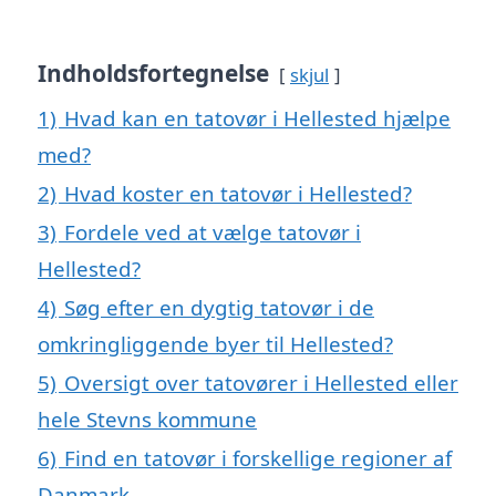
Indholdsfortegnelse
skjul
1)
Hvad kan en tatovør i Hellested hjælpe
med?
2)
Hvad koster en tatovør i Hellested?
3)
Fordele ved at vælge tatovør i
Hellested?
4)
Søg efter en dygtig tatovør i de
omkringliggende byer til Hellested?
5)
Oversigt over tatovører i Hellested eller
hele Stevns kommune
6)
Find en tatovør i forskellige regioner af
Danmark