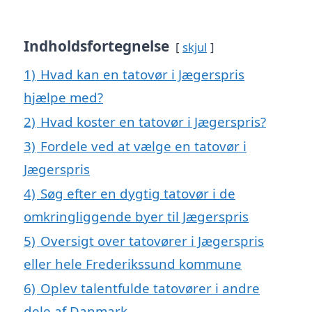
Indholdsfortegnelse
skjul
1)
Hvad kan en tatovør i Jægerspris
hjælpe med?
2)
Hvad koster en tatovør i Jægerspris?
3)
Fordele ved at vælge en tatovør i
Jægerspris
4)
Søg efter en dygtig tatovør i de
omkringliggende byer til Jægerspris
5)
Oversigt over tatovører i Jægerspris
eller hele Frederikssund kommune
6)
Oplev talentfulde tatovører i andre
dele af Danmark