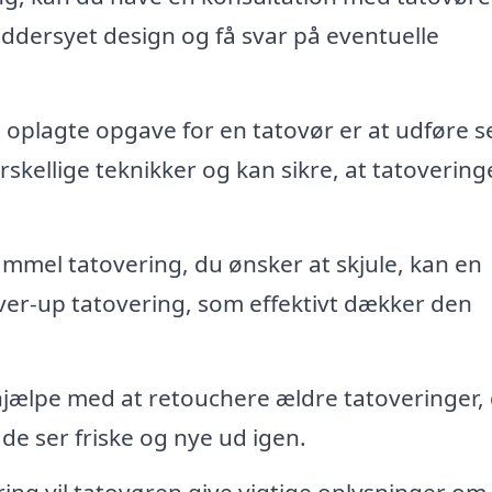
æddersyet design og få svar på eventuelle
oplagte opgave for en tatovør er at udføre s
skellige teknikker og kan sikre, at tatoverin
mmel tatovering, du ønsker at skjule, kan en
ver-up tatovering, som effektivt dækker den
jælpe med at retouchere ældre tatoveringer,
de ser friske og nye ud igen.
ring vil tatovøren give vigtige oplysninger om