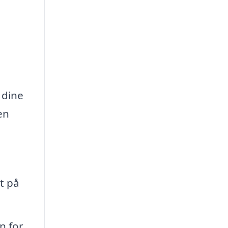
 dine
en
t på
n for