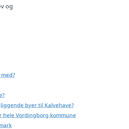
ov og
e med?
e?
gliggende byer til Kalvehave?
ller hele Vordingborg kommune
nmark