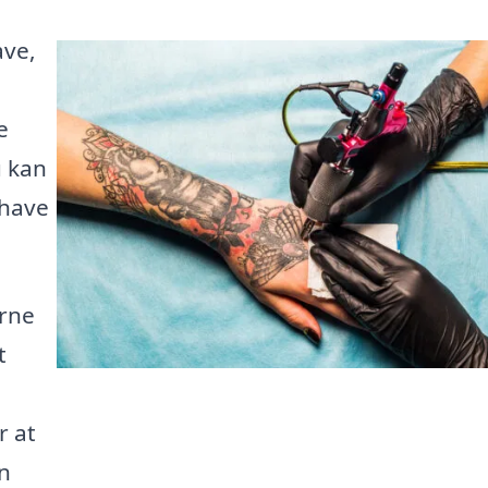
ave,
e
u kan
 have
erne
t
r at
n