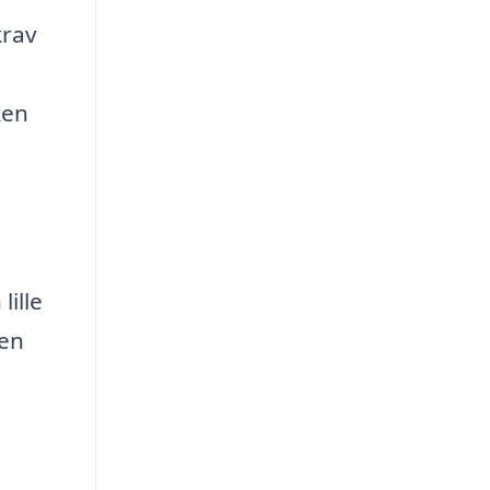
krav
ken
lille
 en