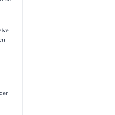
elve
gen
 der
,