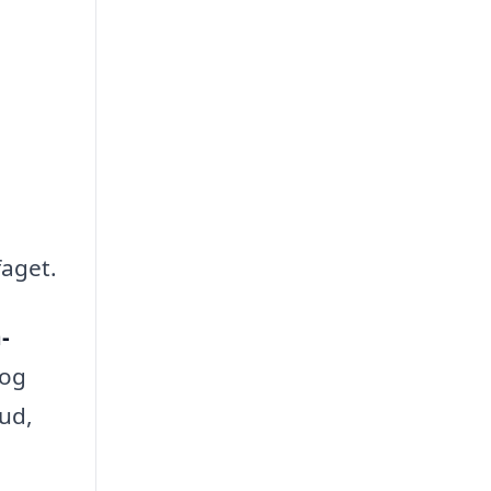
faget.
-
 og
ud,