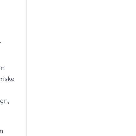
?
an
riske
ign,
en