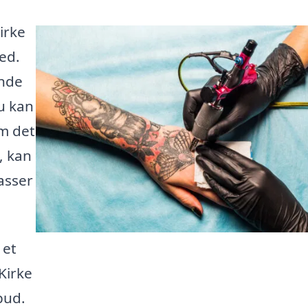
irke
ed.
inde
du kan
m det
, kan
passer
 et
Kirke
bud.