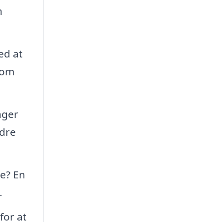
n
ed at
som
nger
edre
e? En
.
for at