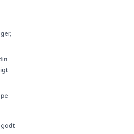
nger,
din
igt
lpe
t godt