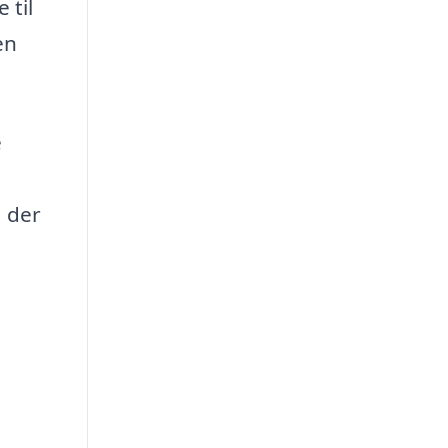
 til
en
e
, der