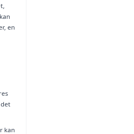
t,
 kan
er, en
res
 det
ør kan