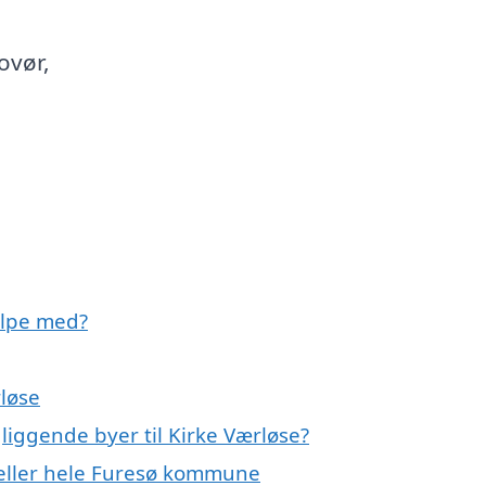
ovør,
ælpe med?
rløse
liggende byer til Kirke Værløse?
e eller hele Furesø kommune