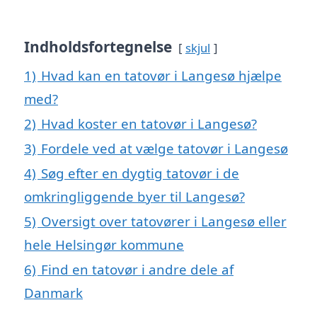
Indholdsfortegnelse
skjul
1)
Hvad kan en tatovør i Langesø hjælpe
med?
2)
Hvad koster en tatovør i Langesø?
3)
Fordele ved at vælge tatovør i Langesø
4)
Søg efter en dygtig tatovør i de
omkringliggende byer til Langesø?
5)
Oversigt over tatovører i Langesø eller
hele Helsingør kommune
6)
Find en tatovør i andre dele af
Danmark