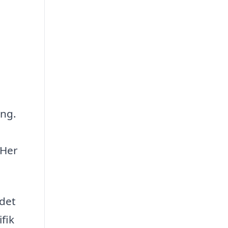
ing.
 Her
 det
fik