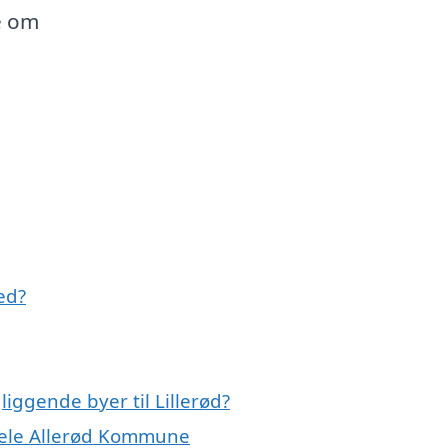
e om
ed?
liggende byer til Lillerød?
r hele Allerød Kommune