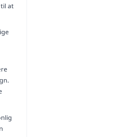
il at
lige
ere
gn.
e
nlig
n