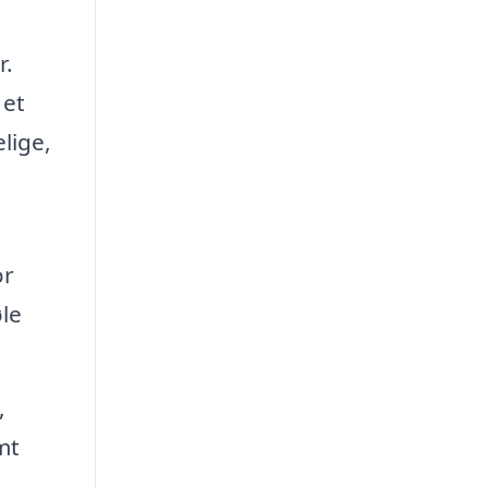
r.
 et
lige,
or
øle
,
mt