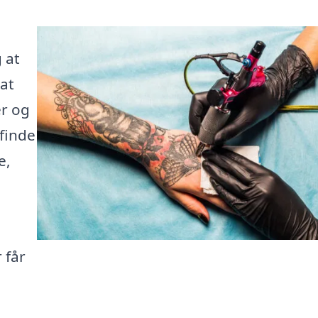
 at
 at
er og
finde
e,
 får