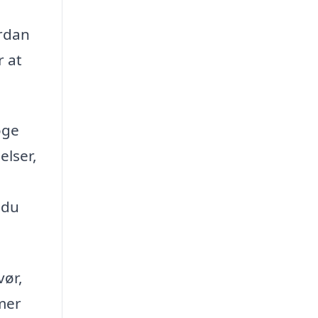
ordan
r at
øge
elser,
 du
vør,
mer