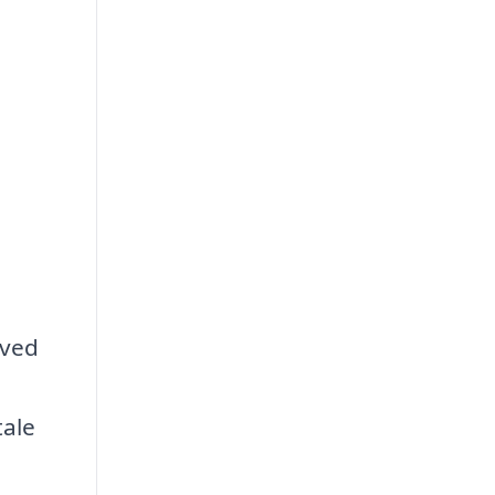
 ved
tale