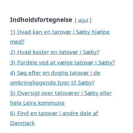
Indholdsfortegnelse
skjul
1)
Hvad kan en tatovør i Sæby hjælpe
med?
2)
Hvad koster en tatovør i Sæby?
3)
Fordele ved at vælge tatovør i Sæby?
4)
Søg efter en dygtig tatovør i de
omkringliggende byer til Sæby?
5)
Oversigt over tatovører i Sæby eller
hele Lejre kommune
6)
Find en tatovør i andre dele af
Danmark