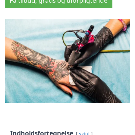
Få tilbud, gratis og uforpligtende
Indholdsfortegnelse
skjul