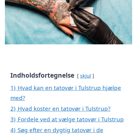
Indholdsfortegnelse
skjul
1)
Hvad kan en tatovør i Tulstrup hjælpe
med?
2)
Hvad koster en tatovør i Tulstrup?
3)
Fordele ved at vælge tatovør i Tulstrup
4)
Søg efter en dygtig tatovør i de