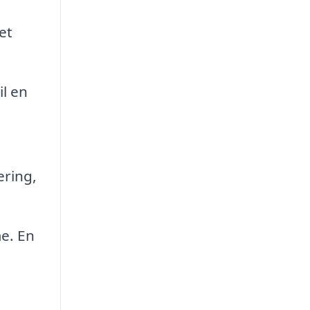
et
l en
ering,
e. En