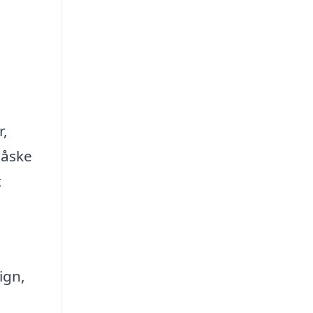
r,
Måske
t
ign,