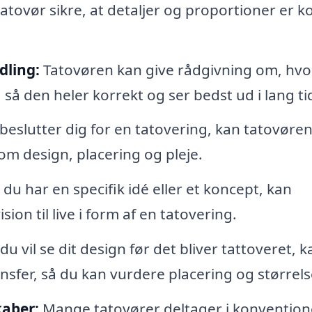
tatovør sikre, at detaljer og proportioner er k
dling:
Tatovøren kan give rådgivning om, hv
så den heler korrekt og ser bedst ud i lang ti
beslutter dig for en tatovering, kan tatovøren
om design, placering og pleje.
 du har en specifik idé eller et koncept, kan
ion til live i form af en tatovering.
du vil se dit design før det bliver tattoveret, k
ansfer, så du kan vurdere placering og størrels
kaber:
Mange tatovører deltager i konvention