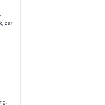
s
k, der
ing,