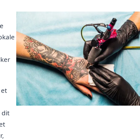
te
okale
rker
 et
 dit
et
r,