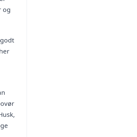
r og
 godt
cher
an
tovør
Husk,
ige