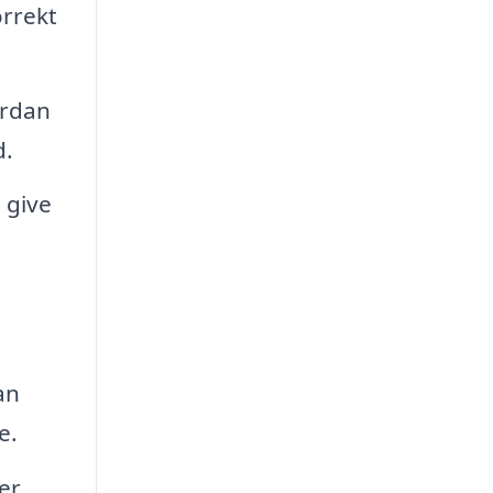
orrekt
ordan
d.
 give
an
e.
er