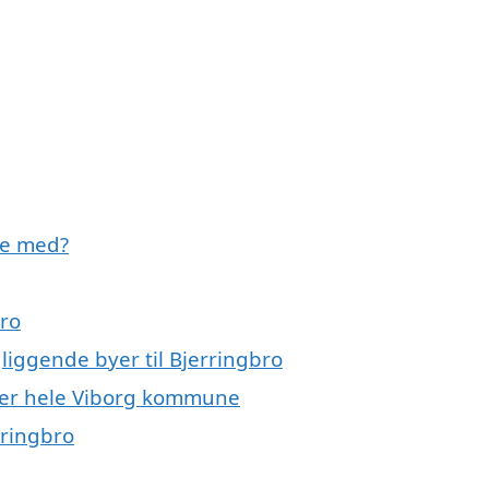
pe med?
bro
liggende byer til Bjerringbro
ller hele Viborg kommune
rringbro