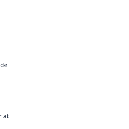
 de
r at