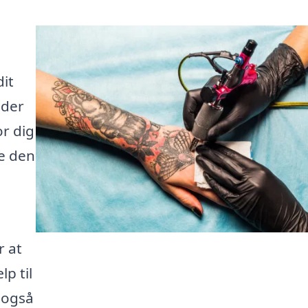
dit
eder
or dig
e den
r at
p til
 også