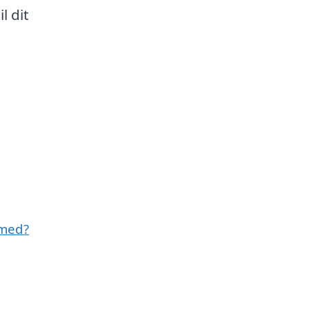
l dit
 med?