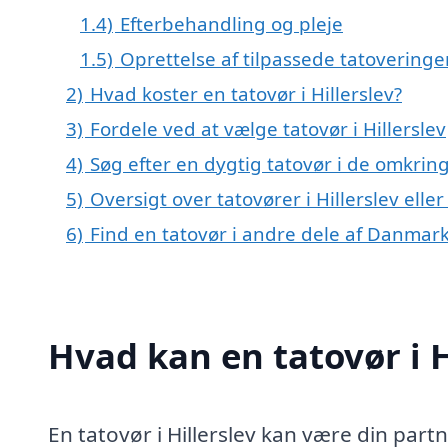
1.4)
Efterbehandling og pleje
1.5)
Oprettelse af tilpassede tatoveringe
2)
Hvad koster en tatovør i Hillerslev?
3)
Fordele ved at vælge tatovør i Hillerslev
4)
Søg efter en dygtig tatovør i de omkring
5)
Oversigt over tatovører i Hillerslev el
6)
Find en tatovør i andre dele af Danmar
Hvad kan en tatovør i 
En tatovør i Hillerslev kan være din part