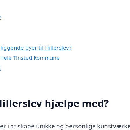
r
liggende byer til Hillerslev?
ler hele Thisted kommune
k
Hillerslev hjælpe med?
ner i at skabe unikke og personlige kunstværke