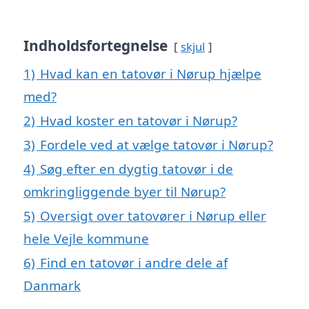
Indholdsfortegnelse
skjul
1)
Hvad kan en tatovør i Nørup hjælpe
med?
2)
Hvad koster en tatovør i Nørup?
3)
Fordele ved at vælge tatovør i Nørup?
4)
Søg efter en dygtig tatovør i de
omkringliggende byer til Nørup?
5)
Oversigt over tatovører i Nørup eller
hele Vejle kommune
6)
Find en tatovør i andre dele af
Danmark