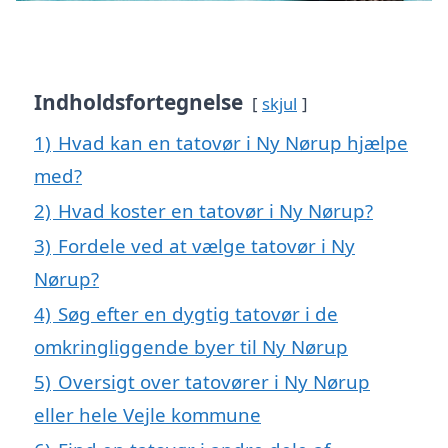
Indholdsfortegnelse
skjul
1)
Hvad kan en tatovør i Ny Nørup hjælpe
med?
2)
Hvad koster en tatovør i Ny Nørup?
3)
Fordele ved at vælge tatovør i Ny
Nørup?
4)
Søg efter en dygtig tatovør i de
omkringliggende byer til Ny Nørup
5)
Oversigt over tatovører i Ny Nørup
eller hele Vejle kommune