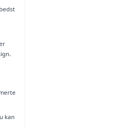
 bedst
er
ign.
smerte
du kan