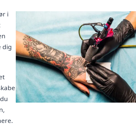
r i
t
en
e dig
et
 skabe
 du
n,
nere.