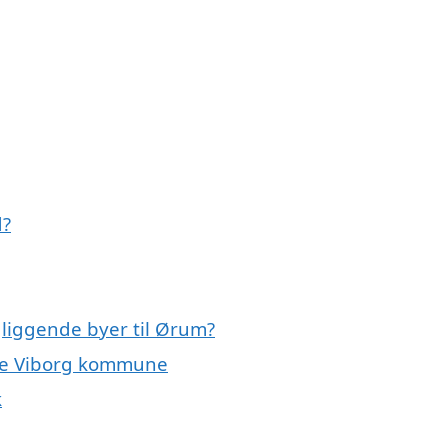
d?
gliggende byer til Ørum?
ele Viborg kommune
k