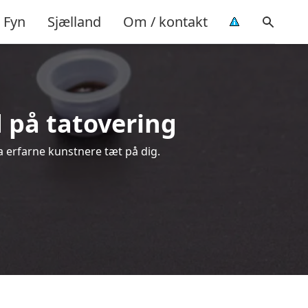
Fyn
Sjælland
Om / kontakt
d på tatovering
a erfarne kunstnere tæt på dig.