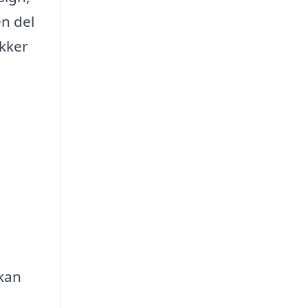
en del
kker
 kan