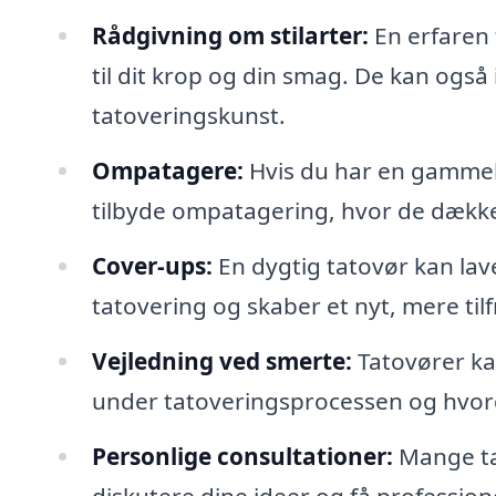
Rådgivning om stilarter:
En erfaren t
til dit krop og din smag. De kan ogs
tatoveringskunst.
Ompatagere:
Hvis du har en gammel 
tilbyde ompatagering, hvor de dække
Cover-ups:
En dygtig tatovør kan lave
tatovering og skaber et nyt, mere tilf
Vejledning ved smerte:
Tatovører ka
under tatoveringsprocessen og hvord
Personlige consultationer:
Mange tat
diskutere dine ideer og få profession