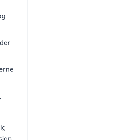
og
 der
erne
,
ig
sign,