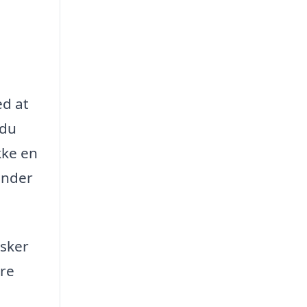
ed at
 du
kke en
under
nsker
ere