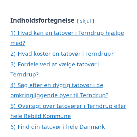
Indholdsfortegnelse
skjul
1)
Hvad kan en tatovør i Terndrup hjælpe
med?
2)
Hvad koster en tatovør i Terndrup?
3)
Fordele ved at vælge tatovør i
Terndrup?
4)
Søg efter en dygtig tatovør i de
omkringliggende byer til Terndrup?
5)
Oversigt over tatovører i Terndrup eller
hele Rebild Kommune
6)
Find din tatovør i hele Danmark